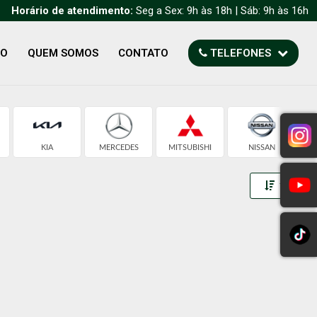
Horário de atendimento:
Seg a Sex: 9h às 18h | Sáb: 9h às 16h
TO
QUEM SOMOS
CONTATO
TELEFONES
KIA
MERCEDES
MITSUBISHI
NISSAN
Toggle 